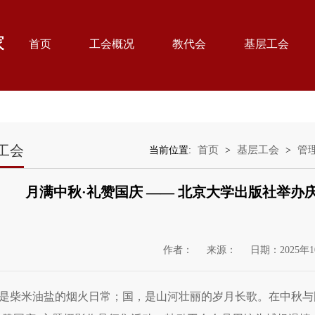
首页
工会概况
教代会
基层工会
工会
首页
基层工会
管
当前位置:
>
>
月满中秋·礼赞国庆 —— 北京大学出版社举办
作者：
来源：
日期：2025年1
是柴米油盐的烟火日常；国，是山河壮丽的岁月长歌。在中秋与