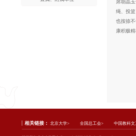
席胡晶玉
绳、投篮
也按捺不
康积极精
相关链接：
北京大学>
全国总工会>
中国教科文