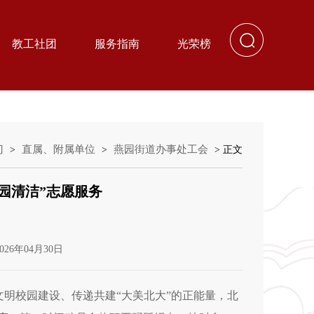
教工社团
服务指南
光荣榜
门
直属、附属单位
燕园街道办事处工会
>
>
> 正文
园清洁”志愿服务
26年04月30日
文明校园建设、传递共建“大美北大”的正能量，北