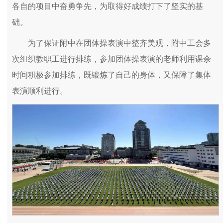
各自的项目中奋勇争先，为取得好成绩打下了坚实的基
础。
为了保证附中在团体操表演中整齐美观，附中工会多
次组织教职工进行排练，参加团体操表演的老师利用课余
时间积极参加排练，既锻炼了自己的身体，又保障了集体
表演顺利进行。