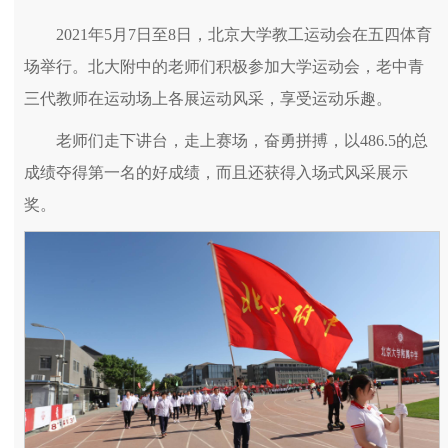
2021年5月7日至8日，北京大学教工运动会在五四体育
场举行。北大附中的老师们积极参加大学运动会，老中青
三代教师在运动场上各展运动风采，享受运动乐趣。
老师们走下讲台，走上赛场，奋勇拼搏，以486.5的总
成绩夺得第一名的好成绩，而且还获得入场式风采展示
奖。