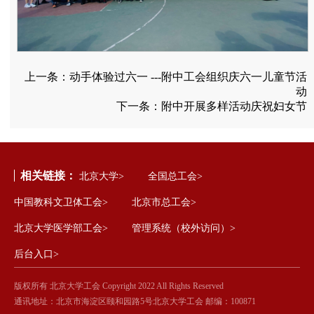
上一条：
动手体验过六一 ---附中工会组织庆六一儿童节活
动
下一条：
附中开展多样活动庆祝妇女节
相关链接：
北京大学>
全国总工会>
中国教科文卫体工会>
北京市总工会>
北京大学医学部工会>
管理系统（校外访问）>
后台入口>
版权所有 北京大学工会 Copyright 2022 All Rights Reserved
通讯地址：北京市海淀区颐和园路5号北京大学工会 邮编：100871