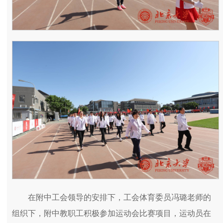
在附中工会领导的安排下，工会体育委员冯璐老师的
组织下，附中教职工积极参加运动会比赛项目，运动员在