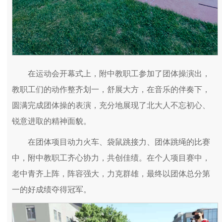
在运动会开幕式上，附中教职工参加了团体操演出，
教职工们的动作整齐划一，舒展大方，在音乐的伴奏下，
圆满完成团体操的表演，充分地展现了北大人不忘初心、
锐意进取的精神面貌。
在团体项目动力火车、袋鼠跳接力、团体跳绳的比赛
中，附中教职工齐心协力，共创佳绩。在个人项目赛中，
老中青齐上阵，阵容强大，力克群雄，最终以团体总分第
一的好成绩夺得冠军。