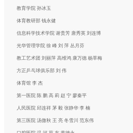
教育学院 孙冰玉
体育教研部 钱永健
信息科学技术学院 谢贵芳 唐秀英 刘连博
光华管理学院 徐 峰 刘 萍 丛月芬
教工艺术团 刘丽萍 高维鸿 康万德 杨莘梅
方正乒乓球俱乐部 刘 伟
体育馆 李 杰
第一医院 陈 鹏 高 莉 赵 宁 廖秦平
人民医院 邱连祥 茅 毅 张静华 李 楠
第三医院 汤微秋 王 亮 冬雪川 范东伟
口腔医院 温 河 苑 东 黄德永