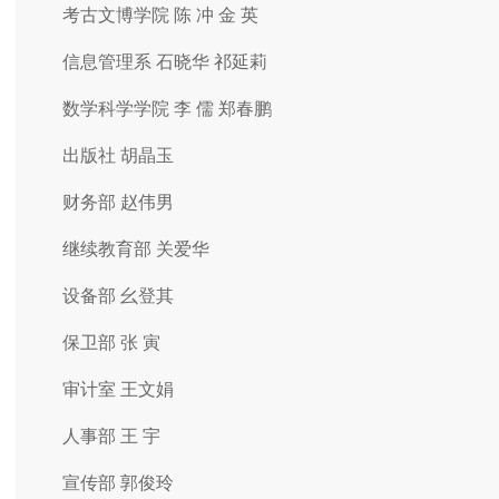
考古文博学院 陈 冲 金 英
信息管理系 石晓华 祁延莉
数学科学学院 李 儒 郑春鹏
出版社 胡晶玉
财务部 赵伟男
继续教育部 关爱华
设备部 幺登其
保卫部 张 寅
审计室 王文娟
人事部 王 宇
宣传部 郭俊玲