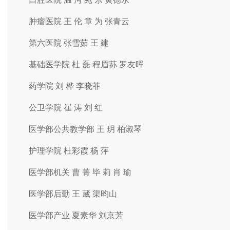
肿瘤医院 王 伦 章 为 张青云
第六医院 张雪茹 王 建
基础医学院 杜 磊 程眉荪 罗友晖
药学院 刘 桦 李晓菲
公卫学院 崔 涛 刘 红
医学部公共教学部 王 玥 柏淑琴
护理学院 杜彩霞 杨 萍
医学部机关 曹 菁 毕 莉 肖 瑜
医学部后勤 王 葳 渠昀山
医学部产业 夏素华 刘京芳