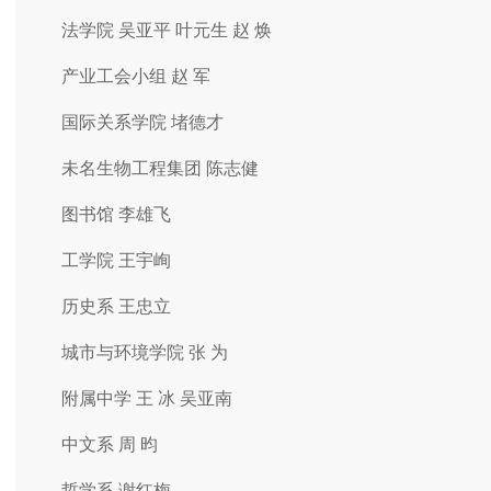
法学院 吴亚平 叶元生 赵 焕
产业工会小组 赵 军
国际关系学院 堵德才
未名生物工程集团 陈志健
图书馆 李雄飞
工学院 王宇峋
历史系 王忠立
城市与环境学院 张 为
附属中学 王 冰 吴亚南
中文系 周 昀
哲学系 谢红梅