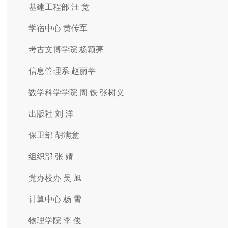
基建工程部 汪 竞
学宿中心 黄传军
考古文博学院 杨颖亮
信息管理系 赵丽莘
数学科学学院 周 铁 张树义
出版社 刘 洋
保卫部 胡满意
组织部 张 婧
党办校办 吴 旭
计算中心 杨 雪
物理学院 李 俊