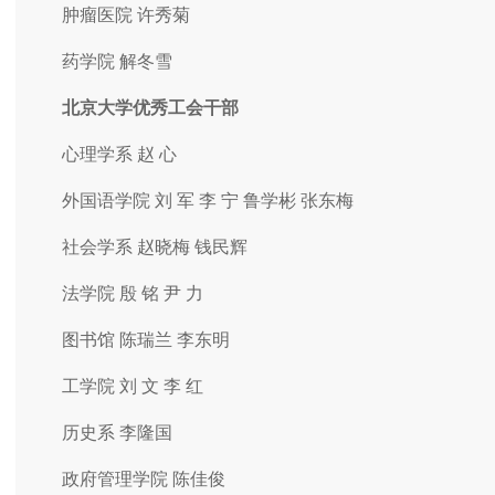
肿瘤医院 许秀菊
药学院 解冬雪
北京大学优秀工会干部
心理学系 赵 心
外国语学院 刘 军 李 宁 鲁学彬 张东梅
社会学系 赵晓梅 钱民辉
法学院 殷 铭 尹 力
图书馆 陈瑞兰 李东明
工学院 刘 文 李 红
历史系 李隆国
政府管理学院 陈佳俊