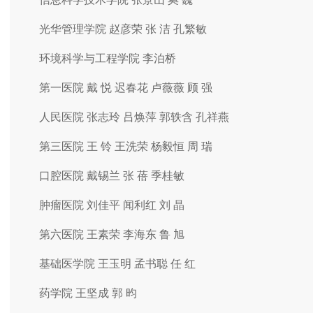
光华管理学院 赵彦荣 张 洁 孔繁敏
环境科学与工程学院 李泊桥
第一医院 戴 悦 迟春花 卢薇薇 顾 强
人民医院 张志玲 吕焕萍 郭轶含 孔祥燕
第三医院 王 铃 王洗荣 杨毅恒 周 瑞
口腔医院 戴锡兰 张 蓓 季桂敏
肿瘤医院 刘佳平 闻利红 刘 晶
第六医院 王素荣 李海东 鲁 旭
基础医学院 王玉明 孟书聪 任 红
药学院 王坚成 郭 昀