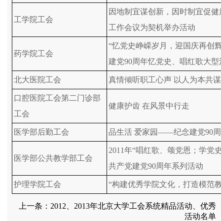
因地制宜谋创新，因时制宜促健
工学院工会
工作会议为契机举办活动
“忆党史峥嵘岁月，迎国庆再创辉
药学院工会
建党90周年忆党史、唱红歌大型
北大医院工会
真情倾听职工心声 以人为本共
口腔医院工会第二门诊部
健康护齿 在风景中行走
工会
医学部后勤工会
品生活 爱家园——纪念建党90
2011年“唱红歌、颂党恩；学党
医学部公共教学部工会
共产党建党90周年系列活动
护理学院工会
“构建优秀学院文化，打造模范
上一条：
2012、2013年北京大学工会系统精品活动、优秀
活动名单