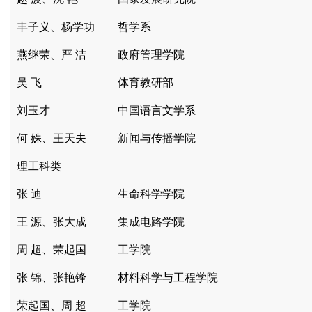
丰子义、杨学功
哲学系
燕继荣、严 洁
政府管理学院
吴 飞
体育教研部
刘玉才
中国语言文学系
何 姝、王天夫
新闻与传播学院
理工科类
张 迪
生命科学学院
王 源、张大成
集成电路学院
周 超、荣起国
工学院
张 锦、张艳锋
材料科学与工程学院
荣起国、周 超
工学院