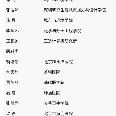
张浩然
深圳研究生院城市规划与设计学院
朱 丹
城市与环境学院
李慕凡
化学与分子工程学院
王鹏帅
王选计算机研究所
医科类
靳培浩
北京积水潭医院
常天静
首钢医院
贾英丽
基础医学院
石 晨
肿瘤医院
张旭熙
公共卫生学院
温 静
北京市海淀医院