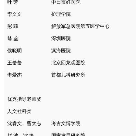
叶 芳
中日友好医院
李文文
护理学院
彭 菲
解放军总医院第五医学中心
翁 鉴
深圳医院
侯晓明
滨海医院
王蕾蕾
北京回龙观医院
李爱杰
首都儿科研究所
优秀指导老师奖
人文社科类
沈睿文、曹大志
考古文博学院
赵 波、沈 艳
国家发展研究院