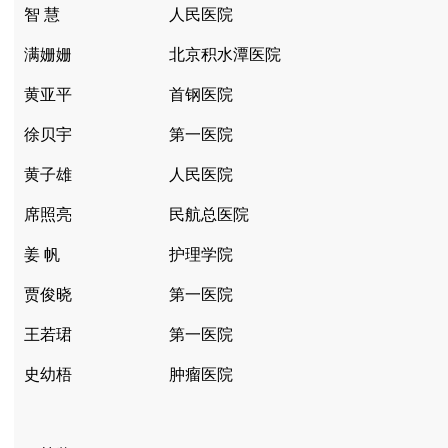
智 慧
人民医院
满姗姗
北京积水潭医院
黄亚平
首钢医院
徐贝宇
第一医院
黄子雄
人民医院
席照亮
民航总医院
姜 帆
护理学院
贾俊晓
第一医院
王若珺
第一医院
史幼梧
肿瘤医院