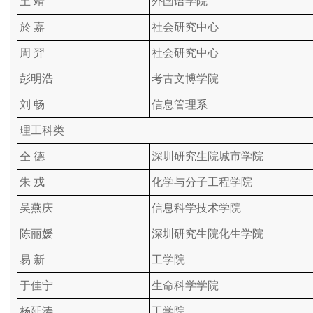
王 靖
外国语学院
於 嘉
社会研究中心
周 羿
社会研究中心
彭明浩
考古文博学院
刘 畅
信息管理系
理工科类
仝 德
深圳研究生院城市学院
朱 戎
化学与分子工程学院
吴燕庆
信息科学技术学院
陈丽媛
深圳研究生院化生学院
易 新
工学院
于佳宁
生命科学学院
杨延涛
工学院