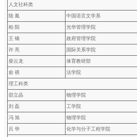
人文社科类
陆 胤
中国语言文学系
柏 阳
光华管理学院
王 镝
政府管理学院
许 亮
国际关系学院
柴云龙
体育教研部
俞 祺
法学院
理工科类
邵立晶
物理学院
刘 磊
工学院
冯 旭
物理学院
吕 华
化学与分子工程学院