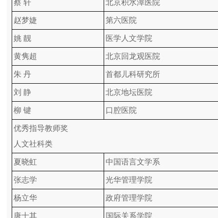
蔡 轩
北京积水潭医院
赵梦婕
第六医院
姚 靓
医学人文学院
黄隽超
北京回龙观医院
朱 丹
首都儿科研究所
刘 静
北京地坛医院
柳 键
口腔医院
优秀指导教师奖
人文社科类
夏晓虹
中国语言文学系
张志学
光华管理学院
杨立华
政府管理学院
唐士其
国际关系学院