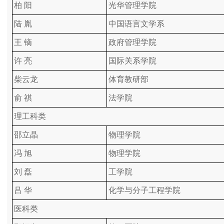
柏 阳
光华管理学院
陆 胤
中国语言文学系
王 镝
政府管理学院
许 亮
国际关系学院
柴云龙
体育教研部
俞 祺
法学院
理工科类
邵立晶
物理学院
冯 旭
物理学院
刘 磊
工学院
吕 华
化学与分子工程学院
医科类