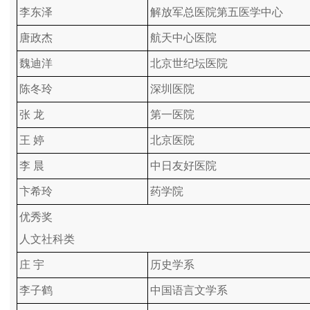
李东泽
解放军总医院第五医学中心
唐政杰
航天中心医院
魏迪洋
北京世纪坛医院
陈冬玲
深圳医院
张 龙
第一医院
王 婷
北京医院
李 晨
中日友好医院
卞希玲
药学院
优秀奖
人文社科类
庄 宇
历史学系
李子鹤
中国语言文学系