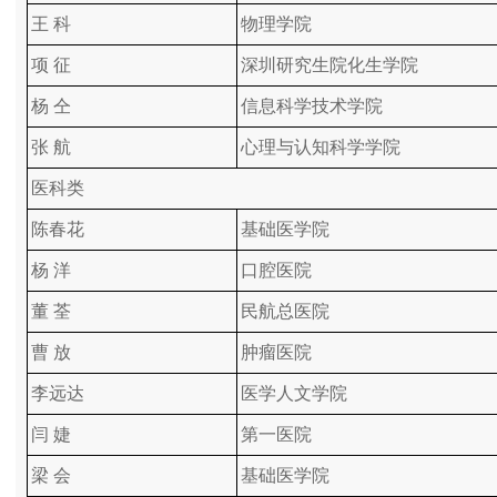
王 科
物理学院
项 征
深圳研究生院化生学院
杨 仝
信息科学技术学院
张 航
心理与认知科学学院
医科类
陈春花
基础医学院
杨 洋
口腔医院
董 荃
民航总医院
曹 放
肿瘤医院
李远达
医学人文学院
闫 婕
第一医院
梁 会
基础医学院