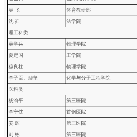
吴 飞
体育教研部
沈 岿
法学院
理工科类
吴学兵
物理学院
夏定国
工学院
穆良柱
物理学院
李子臣、裴坚
化学与分子工程学院
医科类
杨渝平
第三医院
李宁忱
首钢医院
姜 辉
第三医院
刘 彬
第三医院