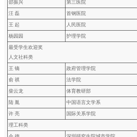
邵振兴
第三医院
汪 磊
首钢医院
王 起
人民医院
杨园园
护理学院
最受学生欢迎奖
人文社科类
王 镝
政府管理学院
俞 祺
法学院
柴云龙
体育教研部
陆 胤
中国语言文学系
许 亮
国际关系学院
理工科类
仝 德
深圳研究生院城市学院