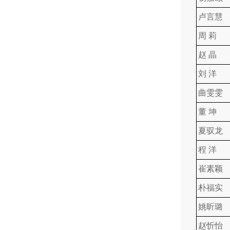
卢言慧
周 莉
赵 晶
刘 洋
曲雯雯
董 坤
夏驭龙
程 洋
崔素颖
朴福实
姚昕璐
赵忻怡