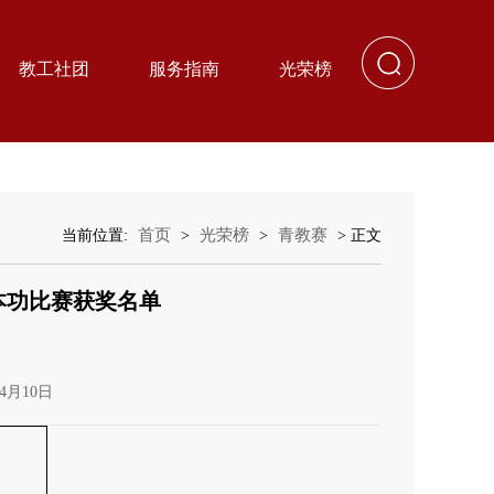
教工社团
服务指南
光荣榜
首页
光荣榜
青教赛
当前位置:
>
>
> 正文
本功比赛获奖名单
4月10日