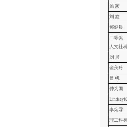
姚 颖
刘 鑫
郝健晨
二等奖
人文社
刘 晨
金美玲
吕 帆
仲为国
LindseyK
李宛霖
理工科