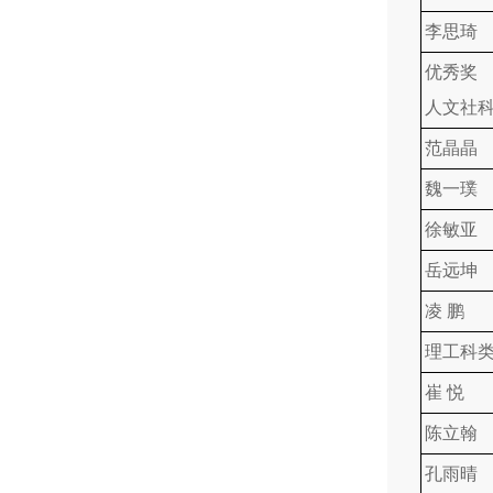
李思琦
优秀奖
人文社
范晶晶
魏一璞
徐敏亚
岳远坤
凌 鹏
理工科
崔 悦
陈立翰
孔雨晴