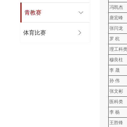
冯凯杰
青教赛
唐宏峰
张闫龙
体育比赛
罗 杭
理工科
穆良柱
李 晟
孙 伟
张文彬
医科类
李 杨
王胜锋