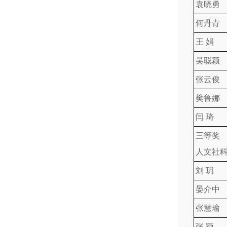
袁晓勇
何丹青
王 娟
吴聪颖
张云俊
樊鲁娜
闫 琦
三等奖
人文社
刘 玥
晏介中
张慧瑜
张 颖