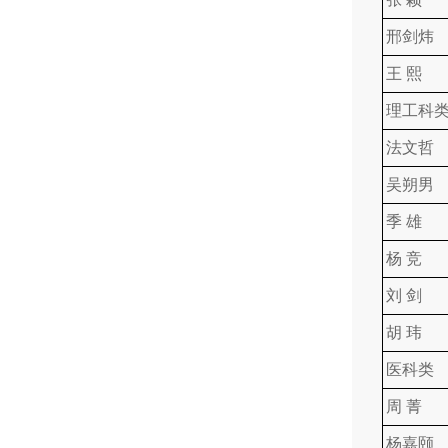
邢剑炜
王 熙
理工科
法文哲
吴朔男
季 雄
杨 竞
刘 剑
胡 玮
医科类
周 菁
杨嘉颐