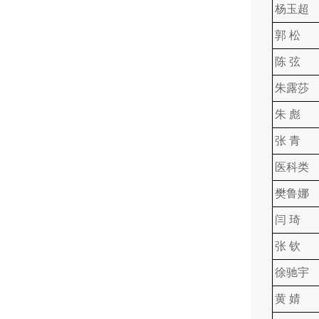
杨玉超
郭 松
陈 弦
朱露莎
朱 彪
张 青
医科类
樊鲁娜
闫 琦
张 钦
徐驰宇
黄 婧