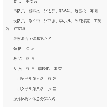
教 练：李志贵
男队员：程燕杰、张志强、郭丛斌、范雪松、蒋 锴
女队员：别立谦、张亚谦、李小凡、欧阳泽蔓、王英
超、谷立娜
象棋混合团体塞第八名
领 队：崔 龙
教 练：刘 强
队 员：刘 强、李晓鹏、张 莹
甲组男子组第六名：刘 强
甲组女子组第八名：张 莹
游泳比赛团体总分第六名