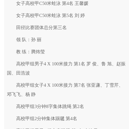
女子高校甲C50米蛙泳 第4名 王馨媛
女子高校甲C50米蛙泳 第5名 刘 婷
田径比赛团体总分第三名
领 队：孙 丽
教 练：腾炜莹
高校甲组男子4 X 100米接力 第1名 罗 俊、鲁 旭、赵振
国、田浩波
高校甲组女子4 X 100米接力 第7名 张亚谦、丁雪芹、
邓飞飞、杨 静
高校甲组3分钟8字集体跳绳 第2名
高校甲组2分钟集体踢毽 第4名