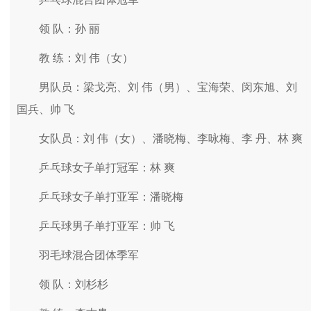
领 队：孙 丽
教 练：刘 伟（女）
男队员：梁戈亮、刘 伟（男）、宝海荣、闵东旭、刘
国兵、帅 飞
女队员：刘 伟（女）、潘晓梅、李咏梅、李 丹、林 爽
乒乓球女子单打冠军：林 爽
乒乓球女子单打亚军：潘晓梅
乒乓球男子单打亚军：帅 飞
羽毛球混合团体季军
领 队：刘杉杉