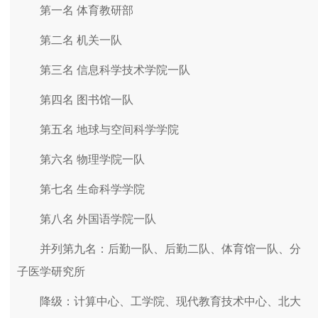
第一名 体育教研部
第二名 机关一队
第三名 信息科学技术学院一队
第四名 图书馆一队
第五名 地球与空间科学学院
第六名 物理学院一队
第七名 生命科学学院
第八名 外国语学院一队
并列第九名：后勤一队、后勤二队、体育馆一队、分
子医学研究所
降级：计算中心、工学院、现代教育技术中心、北大