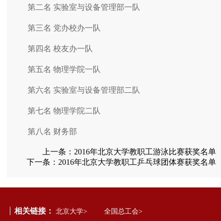
第二名 实验室与设备管理部一队
第三名 党办校办一队
第四名 校友办一队
第五名 物理学院一队
第六名 实验室与设备管理部二队
第七名 物理学院二队
第八名 财务部
上一条：
2016年北京大学教职工游泳比赛获奖名单
下一条：
2016年北京大学教职工乒乓球团体赛获奖名单
相关链接：
北京大学>
全国总工会>