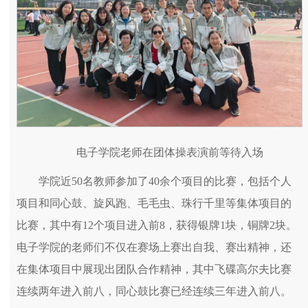
电子学院老师在团体操表演前等待入场
学院近50名教师参加了40余个项目的比赛，包括个人
项目和同心鼓、旋风跑、毛毛虫、珠行千里等集体项目的
比赛，其中有12个项目进入前8，获得银牌1块，铜牌2块。
电子学院的老师们不仅在赛场上赛出自我、赛出精神，还
在集体项目中展现出团队合作精神，其中飞碟高尔夫比赛
连续两年进入前八，同心鼓比赛已经连续三年进入前八。