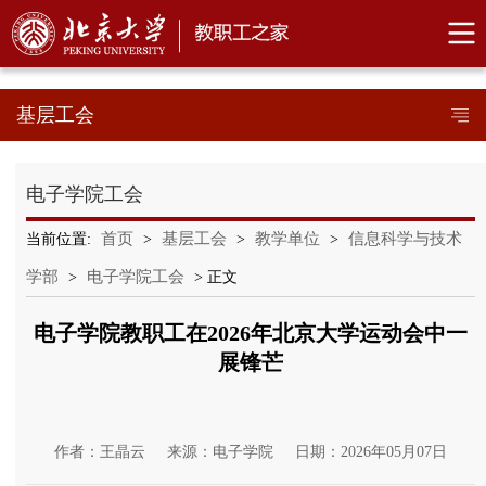
基层工会
电子学院工会
首页
基层工会
教学单位
信息科学与技术
当前位置:
>
>
>
学部
电子学院工会
>
> 正文
电子学院教职工在2026年北京大学运动会中一
展锋芒
作者：王晶云
来源：电子学院
日期：2026年05月07日