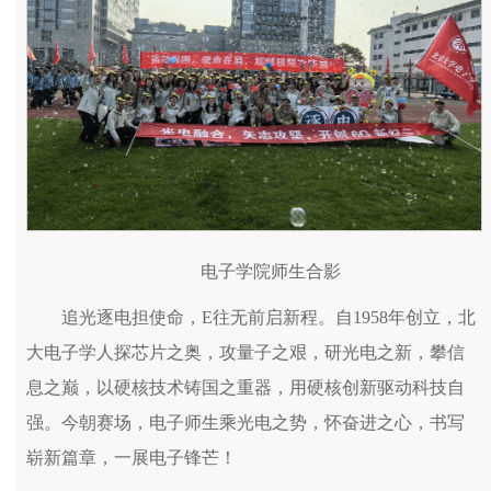
电子学院师生合影
追光逐电担使命，E往无前启新程。自1958年创立，北
大电子学人探芯片之奥，攻量子之艰，研光电之新，攀信
息之巅，以硬核技术铸国之重器，用硬核创新驱动科技自
强。今朝赛场，电子师生乘光电之势，怀奋进之心，书写
崭新篇章，一展电子锋芒！