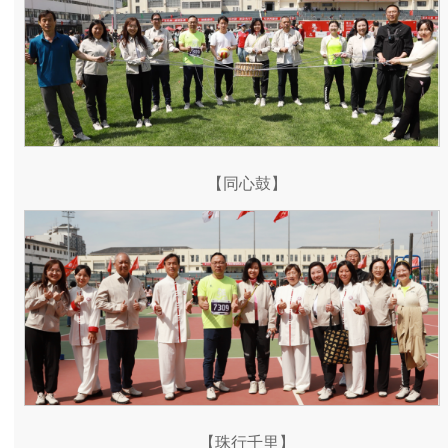
【同心鼓】
【珠行千里】