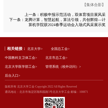
【集体合影】
上一条：
积极申报示范活动，双体育项目展风采
下一条：
龙腾计算，智慧起航，算法引领，共创辉煌—计
算机学院获2024春季运动会入场式风采展示奖
相关链接：
北京大学>
全国总工会>
中国教科文卫体工会>
北京市总工会>
北京大学医学部工会>
管理系统（校外访问）>
后台入口>
版权所有 北京大学工会 Copyright 2022 All Rights Reserved
通讯地址：北京市海淀区颐和园路5号北京大学工会 邮编：100871