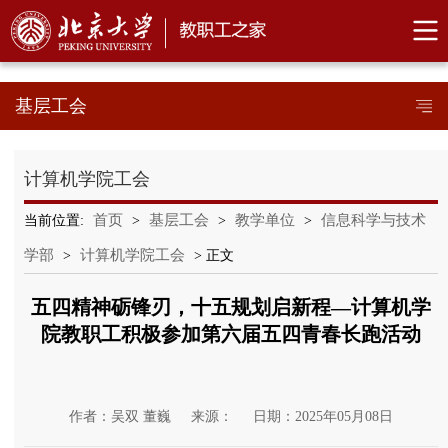
基层工会
计算机学院工会
首页
基层工会
教学单位
信息科学与技术
当前位置:
>
>
>
学部
计算机学院工会
>
> 正文
五四精神砺锋刃，十五规划启新程—计算机学
院教职工积极参加第六届五四青春长跑活动
作者：吴双 董巍
来源：
日期：2025年05月08日