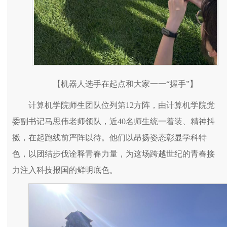
【机器人选手在起点和大家一一“握手”】
计算机学院师生团队位列第12方阵，由计算机学院党
委副书记马思伟老师领队，近40名师生统一着装、精神抖
擞，在起跑线前严阵以待。他们以昂扬姿态彰显学科特
色，以团结步伐诠释青春力量，为这场跨越世纪的青春接
力注入科技报国的鲜明底色。