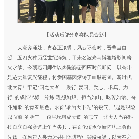
【活动后部分参赛队员合影】
大潮奔涌处，青春正滚烫；风云际会时，吾辈当自
强。五四火种历经世纪淬炼，于未名波光与博雅塔影间薪
火永续。今朝燕园师生以奔跑姿态回应时代叩问，以奋斗
足迹丈量复兴征程，将爱国基因熔铸于血脉筋骨。新时代
北大青年牢记"国之大者"，践行"爱国、励志、求真、力
行"的成长坐标，淬炼"理想如炬、担当如山、吃苦如饴、奋
斗如歌"的青春底色。永葆"敢为天下先"的锐气、"越是艰险
越向前"的胆气、"踏平坎坷成大道"的志气，北大人当在科
技自立自强赛道上争当尖兵，在文化传承创新阵地上勇做
先锋，在构建人类命运共同体进程中架设桥梁，以青春之