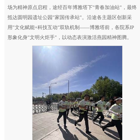
场为精神原点启程，途经百年博雅塔下"青春加油站"，最终
抵达圆明园遗址公园"家国传承站"。沿途各主题区创新采
用"文化赋能+科技互动"双轨机制——博雅塔前，各院系IP
形象化身"文明火炬手"，以动态表演激活燕园精神图腾。