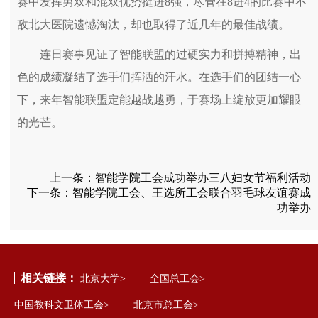
赛
中发挥男双和混双优势挺进
8强，
尽管在
8进4的比赛中不
敌北大医院遗憾淘汰，却也取得了近几年的最佳战绩。
连日赛事见证了智能联盟的过硬实力和拼搏精神，出
色的成绩凝结了选手们挥洒的汗水。在选手们的团结一心
下，来年智能联盟定能越战越勇，于赛场上绽放更加耀眼
的光芒。
上一条：
智能学院工会成功举办三八妇女节福利活动
下一条：
智能学院工会、王选所工会联合羽毛球友谊赛成
功举办
相关链接：
北京大学>
全国总工会>
中国教科文卫体工会>
北京市总工会>