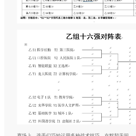
赛场上，选手们巧妙运用多种战术技巧，在默契无间