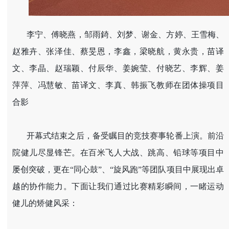
李宁、傅晓燕，邹雨錡、刘梦、谢金、方婷、王雪梅、
赵雅卉、张泽佳、蔡旻恩，李鑫，梁晓航，黄永贵，苗译
文、李晶、赵瑞颖、付辰华、姜婉莹、付晓艺、李辉、姜
萍萍、冯慧敏、苗译文、李真、韩振飞教师在团体操项目
合影
开幕式结束之后，备受瞩目的竞技赛事轮番上演。前沿
院健儿尽显锋芒。在百米飞人大战、跳高、铅球等项目中
屡创突破，更在“同心鼓”、“旋风跑”等团队项目中展现出卓
越的协作能力。下面让我们通过比赛精彩瞬间，一睹运动
健儿的矫健风采：