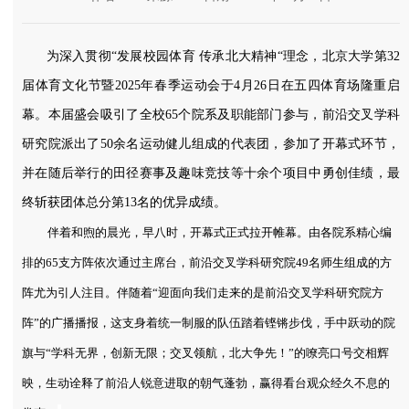
为深入贯彻“发展校园体育 传承北大精神“理念，北京大学第32
届体育文化节暨2025年春季运动会于4月26日在五四体育场隆重启
幕。本届盛会吸引了全校65个院系及职能部门参与，前沿交叉学科
研究院派出了50余名运动健儿组成的代表团，参加了开幕式环节，
并在随后举行的田径赛事及趣味竞技等十余个项目中勇创佳绩，最
终斩获团体总分第13名的优异成绩。
伴着和煦的晨光，早八时，开幕式正式拉开帷幕。由各院系精心编
排的65支方阵依次通过主席台，前沿交叉学科研究院49名师生组成的方
阵尤为引人注目。伴随着“迎面向我们走来的是前沿交叉学科研究院方
阵”的广播播报，这支身着统一制服的队伍踏着铿锵步伐，手中跃动的院
旗与“学科无界，创新无限；交叉领航，北大争先！”的嘹亮口号交相辉
映，生动诠释了前沿人锐意进取的朝气蓬勃，赢得看台观众经久不息的