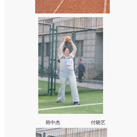
韩中杰
付晓艺