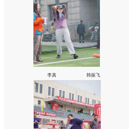
李真
韩振飞