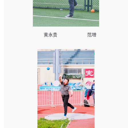
黄永贵
范增