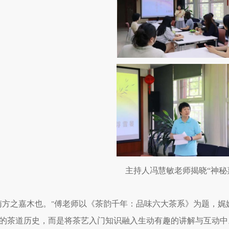
主持人冯慧敏老师揭晓“神秘
南方之嘉木也。
傅老师以《茶韵千年：品味六大茶系》为题，娓
”
的茶道历史，而是将茶艺入门知识融入生动有趣的讲解与互动中