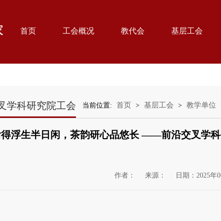
首页
工会概况
教代会
基层工会
叉学科研究院工会
首页
基层工会
教学单位
当前位置:
>
>
偷得浮生半日闲，茶韵研心品悠长 ——前沿交叉学科
作者：
来源：
日期：2025年0