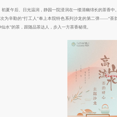
日，初夏午后、日光温润，静园一院浸润在一缕清幽绵长的茶香
次为辛勤的“打工人”奉上本院特色系列沙龙的第二弹——“茶
神仙水”的茶，跟随品茶达人，步入一方茶香秘境。