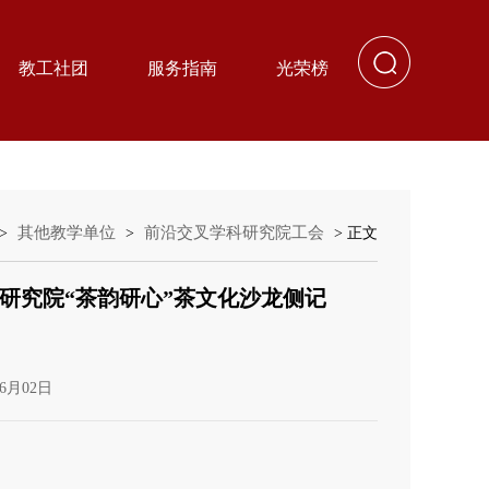
教工社团
服务指南
光荣榜
其他教学单位
前沿交叉学科研究院工会
>
>
> 正文
研究院“茶韵研心”茶文化沙龙侧记
6月02日