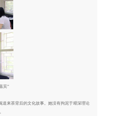
嘉宾”
娓道来茶背后的文化故事。她没有拘泥于艰深理论
。