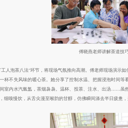
傅晓燕老师讲解茶道技
打工人泡茶八法
环节，将现场气氛推向高潮。傅老师现场演示如
”
一杯不失风味的暖心茶。她分享了控制水温、把握浸泡时间等
间室内水汽氤氲，茶烟袅袅。温杯、投茶、注水、出汤……虽
，细嗅慢饮，从舌尖漫至喉韵的甘醇，仿佛瞬间涤去半日疲惫，