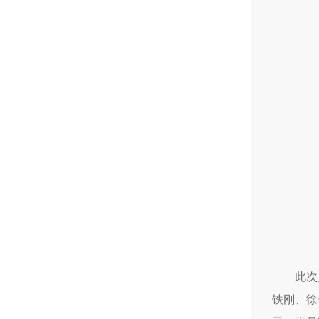
此次
铁刚、徐