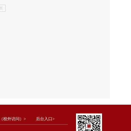
页
（校外访问）>
后台入口>