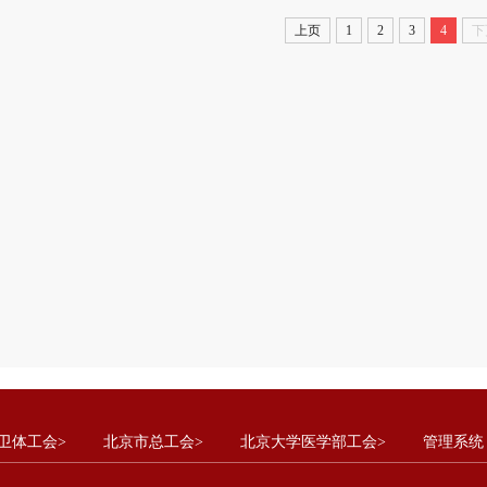
上页
1
2
3
4
下
卫体工会>
北京市总工会>
北京大学医学部工会>
管理系统