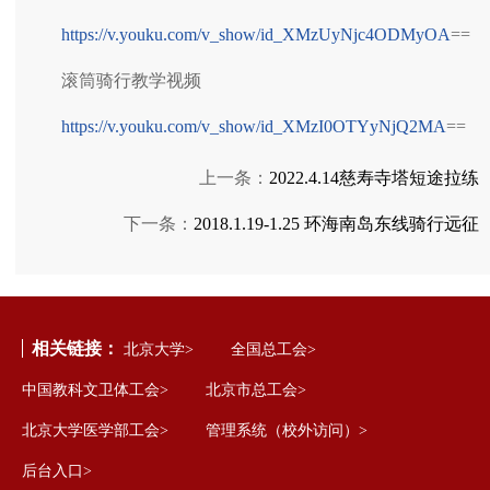
https://v.youku.com/v_show/id_XMzUyNjc4ODMyOA
==
滚筒骑行教学视频
https://v.youku.com/v_show/id_XMzI0OTYyNjQ2MA
==
上一条：
2022.4.14慈寿寺塔短途拉练
下一条：
2018.1.19-1.25 环海南岛东线骑行远征
相关链接：
北京大学>
全国总工会>
中国教科文卫体工会>
北京市总工会>
北京大学医学部工会>
管理系统（校外访问）>
后台入口>