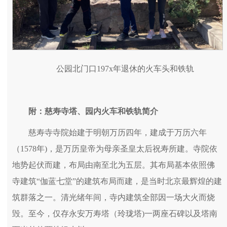
公园北门口197x年退休的火车头和铁轨
附：慈寿寺塔、园内火车和铁轨简介
慈寿寺寺院始建于明朝万历四年，建成于万历六年
（1578年)，是万历皇帝为母亲圣皇太后祝寿所建。寺院依
地势起伏而建，布局由南至北为五层。其布局基本依照佛
寺建筑“伽蓝七堂”的建筑布局而建，是当时北京最辉煌的建
筑群落之一。清光绪年间，寺内建筑全部因一场大火而烧
毁。至今，仅存永安万寿塔（玲珑塔)一两座石碑以及塔南