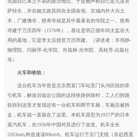
巩固自己来之不易的政治地位。于是她声称自己是九莲菩
萨转生，并在她主政其间在全国各地、京城内外大兴土
木，广建佛寺，慈寿寺就是其中最著名的寺院之一。慈寿
寺建于万历四年（1576年），基址是明正德年间太监谷大
用的墓地，它是李太后授意万历而建。（讲述者：丰伟静-
物理院、闫丽萍-化学院、肖筱林-光华院、高桂芳-出版社
等）
火车和铁轨：
这台机车当年曾是北京西直门车站至门头沟区段的牵
引机车，解放后临近公园的这段铁路拆除时，工人们拆路
轨拆到这里才发现还有一台机车和两节车厢，车厢后被拆
走，机车就一直留在了这里。本机车原型为1937产的日本
蒸汽机车，在1956年中国对其进行了改造。机车全长
2263mm,构造速读80km/h。机车运行于京门支线（东起西直