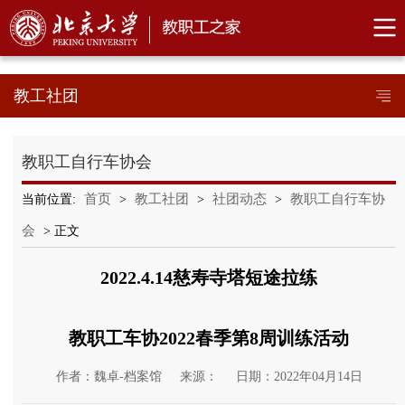
教工社团
教职工自行车协会
首页
教工社团
社团动态
教职工自行车协
当前位置:
>
>
>
会
> 正文
2022.4.14慈寿寺塔短途拉练
教职工车协2022春季第8周训练活动
作者：魏卓-档案馆
来源：
日期：2022年04月14日