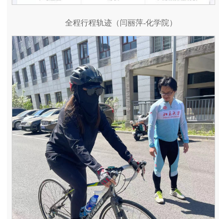
全程行程轨迹（闫丽萍-化学院）