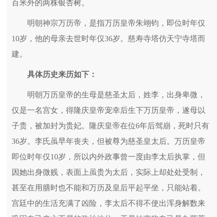
百米外的两株银杏树。
明朝神宗万历帝，是指万历皇帝朱翊钧，即位时年仅
10岁，他的母亲去世时年仅36岁。慈寿寺塔仿天宁寺塔而
建。
具体历史来历如下：
明朝万历皇帝的生母是慈圣太后，姓李，出身卑微，
仅是一名宫女，得隆庆皇帝宠幸后生下万历皇帝，遂母以
子贵，被加封为贵妃。隆庆皇帝在位6年后驾崩，死时只有
36岁。李氏虽早年丧夫，但被尊为慈圣皇太后。万历皇帝
即位时年仅10岁，所以内外政事曾一度由李太后执掌，但
因她出身微贱，表面上虽贵为太后，实际上却处处受制，
甚至在用膳时也不能和万历及皇后平起平坐，只能站着。
宫廷中的生活充满了凶险，李太后不得不使出浑身解数来