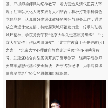
基。严抓师德师风与纪律教育，着力营造风清气正育人环
境；注重以文化人与实践育人相结合，积极打造学科特色
党建品牌；认真做好离退休教师的关怀与服务工作，通过
成立离退休党支部，持续凝聚城环银发力量，传承与弘扬
城环精神。学院党委荣获“北京大学先进基层党组织”、“北
京大学宣传工作优秀组织奖”、“北京市教育工会先进教职工
之家”、“北京大学心理健康教育先进单位”等多项荣誉称
号。彭建还结合典型案例开展了警示教育，强调学院教师
要筑牢思想根基和安全防线，严守各项纪律，为学院持续
健康发展筑牢坚实的思想和纪律保障。