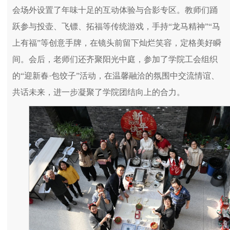
会场外设置了年味十足的互动体验与合影专区。教师们踊
跃参与投壶、飞镖、拓福等传统游戏，手持“龙马精神”“马
上有福”等创意手牌，在镜头前留下灿烂笑容，定格美好瞬
间。会后，老师们还齐聚阳光中庭，参加了学院工会组织
的“迎新春·包饺子”活动，在温馨融洽的氛围中交流情谊、
共话未来，进一步凝聚了学院团结向上的合力。