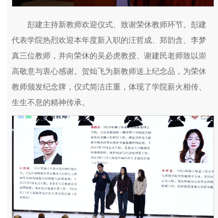
彭建主持新教师欢迎仪式、致谢荣休教师环节。彭建
代表学院热烈欢迎本年度新入职的汪哲成、郑韵含、李梦
真三位教师，并向荣休的吴必虎教授、谢建民老师致以崇
高敬意与衷心感谢。贺灿飞为新教师送上纪念品，为荣休
教师颁发纪念牌，仪式简洁庄重，体现了学院薪火相传、
生生不息的精神传承。