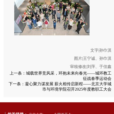
文字
|孙巾淇
图片
|王宁诚、孙巾淇
审核修改
|刘萍、于佳鑫
上一条：
城载世界竞风采，环抱未来向春光——城环教工
征战春季运动会
下一条：
凝心聚力谋发展 薪火相传启新程——北京大学城
市与环境学院召开2025年度教职工大会