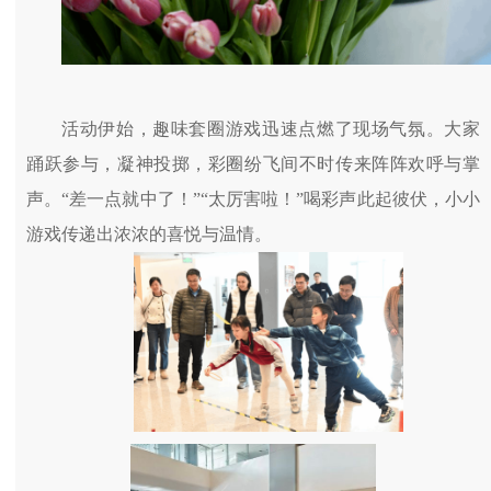
活动伊始，趣味套圈游戏迅速点燃了现场气氛。大家
踊跃参与，凝神投掷，彩圈纷飞间不时传来阵阵欢呼与掌
声。“差一点就中了！”“太厉害啦！”喝彩声此起彼伏，小小
游戏传递出浓浓的喜悦与温情。