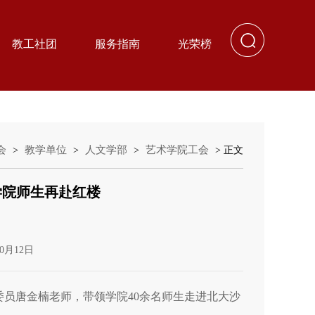
教工社团
服务指南
光荣榜
会
教学单位
人文学部
艺术学院工会
>
>
>
> 正文
学院师生再赴红楼
0月12日
委员唐金楠老师，带领学院40余名师生走进北大沙