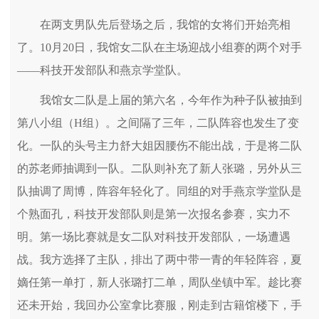
在两支男队先后登场之后，我馆的女将们开始亮相
了。10月20日，我馆女二队在主场迎战小组赛的两个对手
——科技开发部队和燕京学堂队。
我馆女二队是上届的第六名，今年作为种子队被抽到
第八小组（H组）。之间隔了三年，二队阵容也发生了变
化。一队的头号主力舒大姐因腰伤不能出战，于是将二队
的苏老师抽调到一队。二队则补充了新人张璐，另外从三
队抽调了周博，阵容年轻化了。同组的对手燕京学堂队是
个熟面孔，科技开发部队则是第一次报名参赛，实力不
明。第一场比赛就是女二队对科技开发部队，一场遭遇
战。我方选择了主队，排出了两中带一青的年轻阵容，夏
嫡任第一单打，新人张璐打二单，周队坐镇中军。趁比赛
还未开始，我回办公室拿比赛服，刚走到古籍馆楼下，手