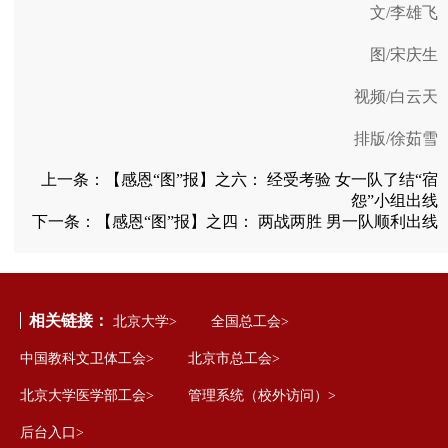
文/李雄飞
图/宋庆生
视频/白云天
排版/徐茹雪
上一条：
【感恩“图”报】之六： 经受考验 女一队了结“宿
怨”小组出线
下一条：
【感恩“图”报】之四： 两战两胜 男一队顺利出线
相关链接：
北京大学>
全国总工会>
中国教科文卫体工会>
北京市总工会>
北京大学医学部工会>
管理系统（校外访问）>
后台入口>