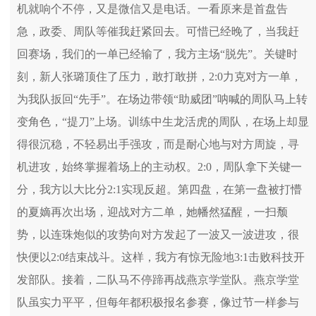
机就响个不停，又是微信又是电话。一看原来是首盘告
急，政委、周队等催我赶紧回去。可惜已经晚了，当我赶
回赛场，我们的一单已经输了，我方主场“脱先”。关键时
刻，新人张璐顶住了压力，敢打敢拼，2:0力克对方一单，
为我队扳回“先手”。在场边带领“助威团”呐喊的周队马上转
变角色，“提刀”上场。训练中生龙活虎的周队，在场上却显
得很沉稳，不轻易出手强攻，而是耐心地与对方周旋，寻
机进攻，始终掌握着场上的主动权。2:0，周队拿下关键一
分，我方以大比分2:1实现反超。第四盘，在第一盘被打懵
的夏嫡再次出场，迎战对方二单，她幡然猛醒，一扫颓
势，以连珠炮似的攻势向对方发起了一波又一波进攻，很
快便以2:0结束战斗。这样，我方有惊无险地3:1击败科技开
发部队。接着，二队马不停蹄再战燕京学堂队。燕京学堂
队虽实力平平，但每年都积极报名参赛，像过节一样参与