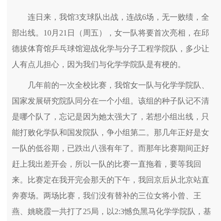
连日来，我馆3支球队出战，连战6场，无一败绩，全
部出线。10月21日（周五），女一队将要首次亮相，在邱
德拔体育馆乒乓球馆迎战化学与分子工程学院队，多少让
人有点儿担心，因为我们与化学学院队是有梗的。
几年前的一次全校比赛，我馆女一队与化学学院队、
国家发展研究院队同分在一个小组。该组的种子队记不清
是哪个队了，忘记是因为她太强大了，若想小组出线，只
能打败化学队和国发院队，争小组第二。那几年正好是女
一队的低谷期，已跌出八强有年了。而那年比赛期间正好
赶上我出差开会，所以一队的比赛一直拖着，要等我回
来。比赛定在我开完会那天的下午，我回京后从北京站直
奔赛场。两场比赛，我们没有替补的三位女将小曾、王
燕、姚晓霞一共打了25局，以2:3憾负黑马化学学院队，基