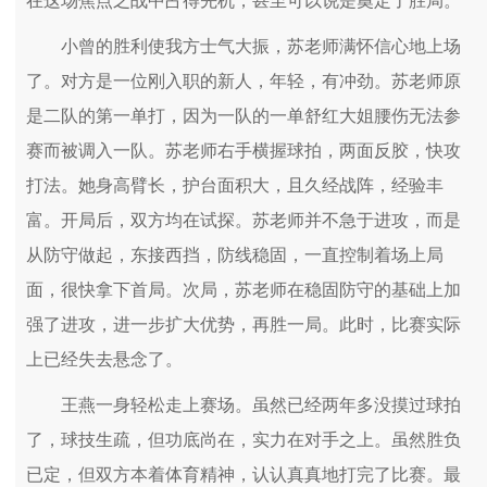
在这场焦点之战中占得先机，甚至可以说是奠定了胜局。
小曾的胜利使我方士气大振，苏老师满怀信心地上场
了。对方是一位刚入职的新人，年轻，有冲劲。苏老师原
是二队的第一单打，因为一队的一单舒红大姐腰伤无法参
赛而被调入一队。苏老师右手横握球拍，两面反胶，快攻
打法。她身高臂长，护台面积大，且久经战阵，经验丰
富。开局后，双方均在试探。苏老师并不急于进攻，而是
从防守做起，东接西挡，防线稳固，一直控制着场上局
面，很快拿下首局。次局，苏老师在稳固防守的基础上加
强了进攻，进一步扩大优势，再胜一局。此时，比赛实际
上已经失去悬念了。
王燕一身轻松走上赛场。虽然已经两年多没摸过球拍
了，球技生疏，但功底尚在，实力在对手之上。虽然胜负
已定，但双方本着体育精神，认认真真地打完了比赛。最