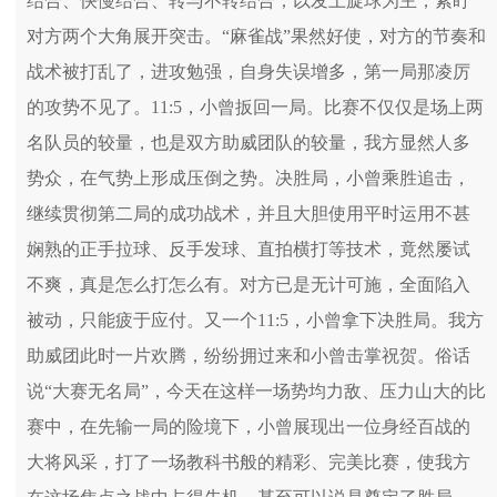
结合、快慢结合、转与不转结合；以发上旋球为主，紧盯
对方两个大角展开突击。“麻雀战”果然好使，对方的节奏和
战术被打乱了，进攻勉强，自身失误增多，第一局那凌厉
的攻势不见了。11:5，小曾扳回一局。比赛不仅仅是场上两
名队员的较量，也是双方助威团队的较量，我方显然人多
势众，在气势上形成压倒之势。决胜局，小曾乘胜追击，
继续贯彻第二局的成功战术，并且大胆使用平时运用不甚
娴熟的正手拉球、反手发球、直拍横打等技术，竟然屡试
不爽，真是怎么打怎么有。对方已是无计可施，全面陷入
被动，只能疲于应付。又一个11:5，小曾拿下决胜局。我方
助威团此时一片欢腾，纷纷拥过来和小曾击掌祝贺。俗话
说“大赛无名局”，今天在这样一场势均力敌、压力山大的比
赛中，在先输一局的险境下，小曾展现出一位身经百战的
大将风采，打了一场教科书般的精彩、完美比赛，使我方