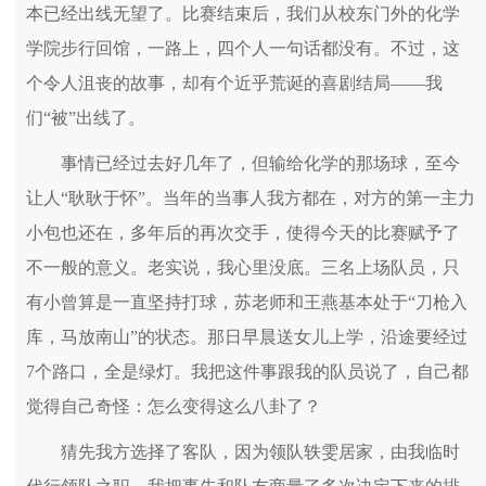
本已经出线无望了。比赛结束后，我们从校东门外的化学
学院步行回馆，一路上，四个人一句话都没有。不过，这
个令人沮丧的故事，却有个近乎荒诞的喜剧结局——我
们“被”出线了。
事情已经过去好几年了，但输给化学的那场球，至今
让人“耿耿于怀”。当年的当事人我方都在，对方的第一主力
小包也还在，多年后的再次交手，使得今天的比赛赋予了
不一般的意义。老实说，我心里没底。三名上场队员，只
有小曾算是一直坚持打球，苏老师和王燕基本处于“刀枪入
库，马放南山”的状态。那日早晨送女儿上学，沿途要经过
7个路口，全是绿灯。我把这件事跟我的队员说了，自己都
觉得自己奇怪：怎么变得这么八卦了？
猜先我方选择了客队，因为领队轶雯居家，由我临时