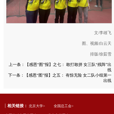
文/李雄飞
图、视频/白云天
排版/徐茹雪
上一条：
【感恩“图”报】之七： 敢打敢拼 女三队“残阵”出
线
下一条：
【感恩“图”报】之五： 有惊无险 女二队小组第一
出线
相关链接：
北京大学>
全国总工会>