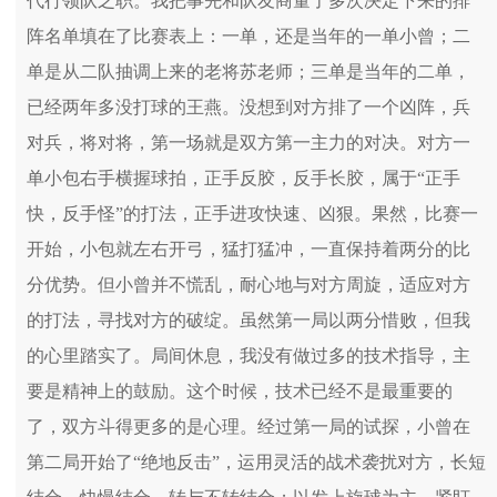
代行领队之职。我把事先和队友商量了多次决定下来的排
阵名单填在了比赛表上：一单，还是当年的一单小曾；二
单是从二队抽调上来的老将苏老师；三单是当年的二单，
已经两年多没打球的王燕。没想到对方排了一个凶阵，兵
对兵，将对将，第一场就是双方第一主力的对决。对方一
单小包右手横握球拍，正手反胶，反手长胶，属于“正手
快，反手怪”的打法，正手进攻快速、凶狠。果然，比赛一
开始，小包就左右开弓，猛打猛冲，一直保持着两分的比
分优势。但小曾并不慌乱，耐心地与对方周旋，适应对方
的打法，寻找对方的破绽。虽然第一局以两分惜败，但我
的心里踏实了。局间休息，我没有做过多的技术指导，主
要是精神上的鼓励。这个时候，技术已经不是最重要的
了，双方斗得更多的是心理。经过第一局的试探，小曾在
第二局开始了“绝地反击”，运用灵活的战术袭扰对方，长短