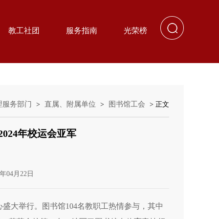
教工社团
服务指南
光荣榜
理服务部门
直属、附属单位
图书馆工会
>
>
> 正文
024年校运会亚军
年04月22日
中心盛大举行。图书馆104名教职工热情参与，其中