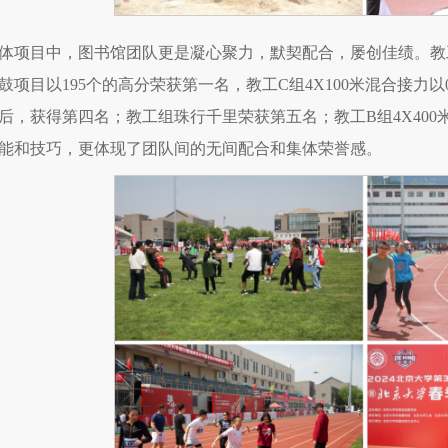
体项目中，图书馆团队更是凝心聚力，默契配合，屡创佳绩。教工组4X
鼓项目以195个的高分荣获第一名，教工C组4X100米混合接力以0
后，获得第四名；教工组珠行千里荣获第五名；教工B组4X40
能和技巧，更体现了团队间的无间配合和集体荣誉感。