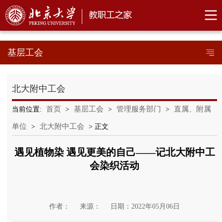
基层工会
北大附中工会
首页
基层工会
管理服务部门
直属、附属
当前位置:
>
>
>
单位
北大附中工会
>
> 正文
遇见植物染 遇见更美的自己——记北大附中工
会染织活动
作者：
来源：
日期：2022年05月06日