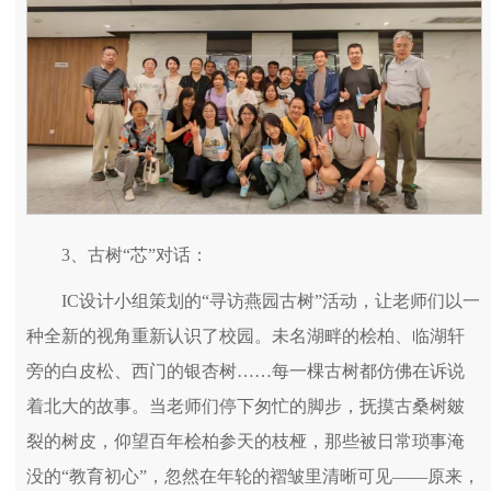
3、古树“芯”对话：
IC设计小组策划的“寻访燕园古树”活动，让老师们以一
种全新的视角重新认识了校园。未名湖畔的桧柏、临湖轩
旁的白皮松、西门的银杏树……每一棵古树都仿佛在诉说
着北大的故事。当老师们停下匆忙的脚步，抚摸古桑树皴
裂的树皮，仰望百年桧柏参天的枝桠，那些被日常琐事淹
没的“教育初心”，忽然在年轮的褶皱里清晰可见——原来，