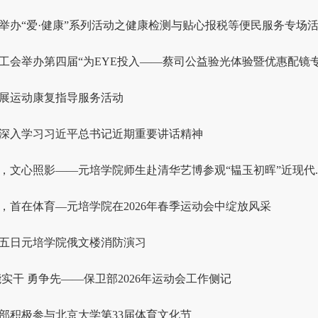
举办“爱·健康”系列活动之健康检测与贴心报税等便民服务专场
工会举办第四届“为EYE投入——蔡司公益验光体验暨优惠配镜专场
展运动康复指导服务活动
深入学习习近平总书记近期重要讲话精神
，文心照影——元培学院师生赴清华艺博参观“韫玉初晖”近现代..
，首在体育—元培学院在2026年春季运动会中绽放风采
五日元培学院俄文楼消防演习
能实干 勇争先——保卫部2026年运动会工作侧记
部积极参与北京大学第33届体育文化节