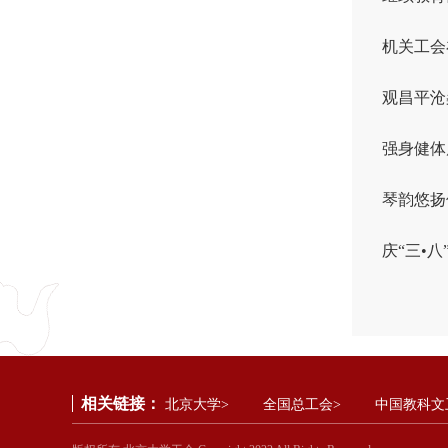
机关工会
观昌平沧
强身健体
琴韵悠扬
庆“三•
相关链接：
北京大学>
全国总工会>
中国教科文