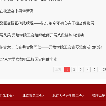
在校运会中再攀新高
桑巨变悟正确政绩观——以史鉴今守初心实干担当促发展
展风采 元培学院工会组织教师开展八段锦练习活动
传古意，心音共赏聚同仁——元培学院工会古琴雅集活动纪实
八”北京大学女教职工校园定向健步走
...
上页
1
2
3
4
5
25
卫体工会>
北京市总工会>
北京大学医学部工会>
管理系统