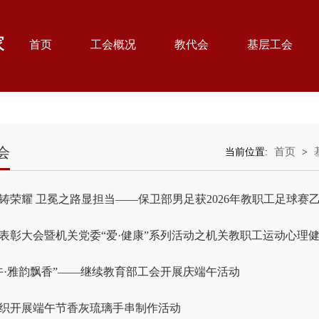
首页
工会概况
教代会
基层工会
会
首页
当前位置:
>
铸荣耀 卫冕之路显担当——保卫部男足获2026年教职工足球赛乙组
表彰大会暨机关党委“爱·健康”系列活动之机关教职工运动心理健..
午·雅韵飘香”——继续教育部工会开展庆端午活动
织开展端午节香灰琉璃手串制作活动