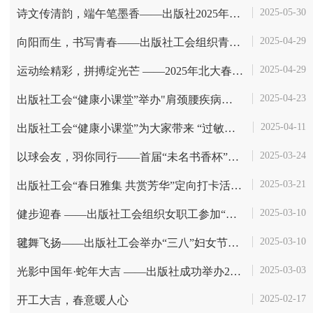
2025-05-30
诗文传清韵，端午笔墨香——出版社2025年端午抄诗会圆满举行
2025-04-29
向阳而生，书写青春——出版社工会组织青年职工观影
2025-04-29
运动绘精彩，拼搏绽光芒​ ——2025年北大春季运动会出版社风采
2025-04-23
出版社工会“健康小课堂”举办"肩颈腰疾病防治"专题讲座
2025-04-11
出版社工会“健康小课堂”为大家带来 “过敏性鼻炎的防与治”
2025-03-24
以球会友，羽你同行——首届“未名书香杯”羽毛球邀请赛圆满落幕
2025-03-21
出版社工会“春日雅集 共赏芳华”定向打卡活动圆满举行
2025-03-10
健步迎春​ ——出版社工会组织女职工参加“奔跑吧！老师们——庆‘三...
2025-03-10
毽舞飞扬——出版社工会举办“三八”妇女节踢毽子活动
2025-03-03
光影中国年·蛇年大吉​ ——出版社成功举办2025年新春主题摄影展
2025-02-17
开工大吉，春意暖人心