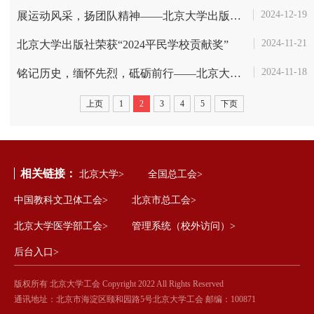
2024-12-19
展运动风采，扬团队精神——北京大学出版社储运部成功举办趣味秋季运动会
2024-11-21
北京大学出版社荣获“2024平民学校贡献奖”
2024-11-18
铭记历史，缅怀先烈，砥砺前行——北京大学出版社工会《志愿军》观影活动
上页
1
2
3
4
5
下页
相关链接：
北京大学>
全国总工会>
中国教科文卫体工会>
北京市总工会>
北京大学医学部工会>
管理系统（校外访问）>
后台入口>
版权所有 北京大学工会 Copyright 2022 All Rights Reserved
通讯地址：北京市海淀区颐和园路5号北京大学工会 邮编：100871