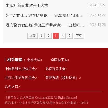
2024-02-22
出版社新春共贺开工大吉
2023-12-27
迎“篮”而上，追“球”卓越——记出版社与国际合作部、机关工会联队篮...
2023-12-26
凝心聚力做出版 党政工群共建家——出版社工会“模范教职工之家”建家验...
上页
1
2
3
4
5
下页
相关链接：
北京大学>
全国总工会>
中国教科文卫体工会>
北京市总工会>
北京大学医学部工会>
管理系统（校外访问）>
后台入口>
版权所有 北京大学工会 Copyright 2022 All Rights Reserved
通讯地址：北京市海淀区颐和园路5号北京大学工会 邮编：100871