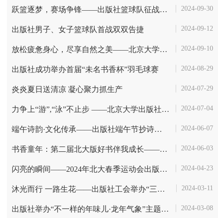
2024-09-30
跃篮逐梦，赛场争锋——出版社篮球队征战北京大学2024年教职工篮球赛
2024-09-12
出版社男子、女子篮球队首战双双告捷
2024-09-10
放松疲惫身心，尽享自然之美——北京大学出版社工会石林峡秋游记
2024-08-29
出版社成功举办首届“未名书香杯”羽毛球赛
2024-07-29
炎炎夏日送清凉 凝心聚力抓生产
2024-07-04
力争上“游”,“泳”不止步 ——北京大学出版社征战2024夏季教工游泳比...
2024-06-07
端午诗韵·文化传承——出版社端午节抄诗活动圆满落幕
2024-06-03
书香童年：第二届北大版好书伴我成长——校工会、出版社联合举办儿童节...
2024-04-23
闪亮的瞬间——2024年北大春季运动会出版社风采
2024-03-11
沐光而行 一路生花——出版社工会举办“三八”妇女节系列活动
2024-03-08
出版社举办“不一样的年味儿·龙年气象”主题摄影展