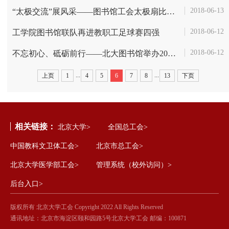
2018-06-13
“太极交流”展风采——图书馆工会太极扇比赛纪实
2018-06-12
工学院图书馆联队再进教职工足球赛四强
2018-06-12
不忘初心、砥砺前行——北大图书馆举办2018拔河比赛
...
...
上页
1
4
5
6
7
8
13
下页
相关链接：
北京大学>
全国总工会>
中国教科文卫体工会>
北京市总工会>
北京大学医学部工会>
管理系统（校外访问）>
后台入口>
版权所有 北京大学工会 Copyright 2022 All Rights Reserved
通讯地址：北京市海淀区颐和园路5号北京大学工会 邮编：100871