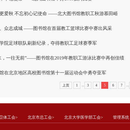
更爱秋 不忘初心记使命 ——北大图书馆教职工秋游慕田峪
、众志成城 ——图书馆在首届教工篮球比赛中赛出风采
学院足球联队刷新纪录，夺得教职工足球赛季军
水，一往无前”——图书馆在2019年教职工游泳比赛中再创佳绩
馆在北京地区高校图书馆第十一届运动会中勇夺亚军
...
...
上页
1
3
4
5
6
7
卫体工会>
北京市总工会>
北京大学医学部工会>
管理系统