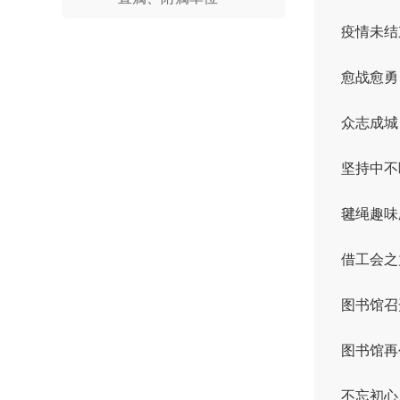
疫情未结
愈战愈勇 
众志成城
坚持中不
毽绳趣味
借工会之
图书馆召
图书馆再
不忘初心