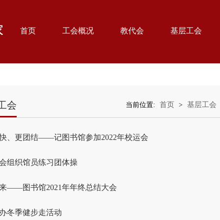
首页
工会概况
教代会
基层工会
工会
首页
基层工会
当前位置:
>
快、更团结——记图书馆参加2022年校运会
会组织馆员练习团体操
来——图书馆2021年年终总结大会
办冬季健步走活动