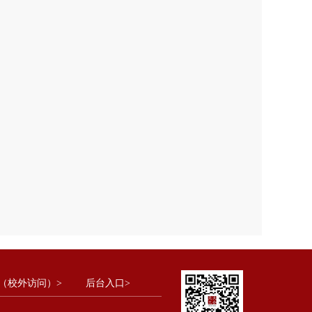
（校外访问）>
后台入口>