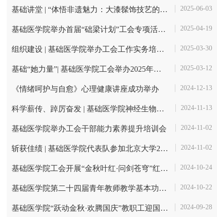
2025-06-03
基础讲堂 | “体悟非遗魅力：大漆髹饰技艺的千年传承”活动顺利举办
2025-04-19
基础医学院举办首届“础梁计划”工会专项活动立项评审会
2025-03-30
组织建设 | 基础医学院举办工会工作实务培训会
2025-03-12
基础“她力量”| 基础医学院工会举办2025年国际劳动妇女节系列活动
2024-12-13
《情绪呵护与自愈》心理健康讲座成功举办
2024-11-13
科学薪传、踔厉奋发 | 基础医学院神经生物学系工会小组权益杯活动
2024-11-02
基础医学院举办工会干部能力素养提升培训会
2024-11-02
斩获佳绩 | 基础医学院代表队参加北京大学2024年教职工羽毛球锦标赛
2024-10-24
基础医学院工会开展“金秋叶红·问剑苍穹”红叶岭和航空博物馆游览参观活动
2024-10-22
基础医学院第二十四届青年教师教学基本功比赛圆满落幕
2024-09-28
基础医学院“跃动金秋·欢腾国庆”教职工迎国庆跳长绳活动圆满落幕