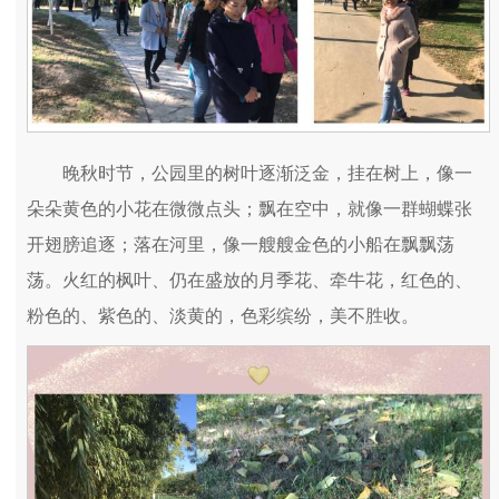
晚秋时节，公园里的树叶逐渐泛金，挂在树上，像一
朵朵黄色的小花在微微点头；飘在空中，就像一群蝴蝶张
开翅膀追逐；落在河里，像一艘艘金色的小船在飘飘荡
荡。火红的枫叶、仍在盛放的月季花、牵牛花，红色的、
粉色的、紫色的、淡黄的，色彩缤纷，美不胜收。