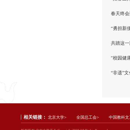
春天终会
“勇担新
共踏这一路
"校园健
“非遗”
相关链接：
北京大学>
全国总工会>
中国教科文