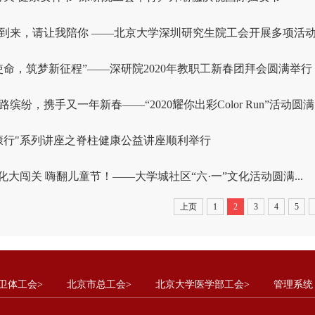
到来，请让我陪你 ——北京大学深圳研究生院工会开展多项活动丰
使命，筑梦新征程”——深研院2020年教职工新春团拜会圆满举行
缤纷，携手又一年新春——“2020耀你出彩Color Run”活动圆满..
康行"系列讲座之脊柱健康公益讲座顺利举行
文化大闯关 嗨翻儿童节！——大学城社区“六·一”文化活动圆满...
上页
1
2
3
4
5
卫体工会>
北京市总工会>
北京大学医学部工会>
管理系统