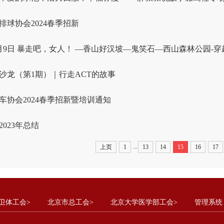
排球协会2024春季招新
年3月9日 暴走吧，女人！ —香山好汉坡—鬼笑石—西山森林公园-穿
沙龙（第1期）｜行走ACT的故事
车协会2024春季招新暨培训通知
023年总结
...
上页
1
13
14
15
16
17
卫体工会>
北京市总工会>
北京大学医学部工会>
管理系统