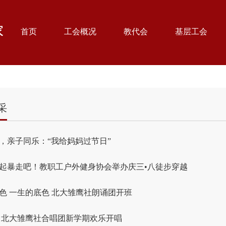
首页
工会概况
教代会
基层工会
采
，亲子同乐：“我给妈妈过节日”
起暴走吧！教职工户外健身协会举办庆三•八徒步穿越
色 一生的底色 北大雏鹰社朗诵团开班
 北大雏鹰社合唱团新学期欢乐开唱