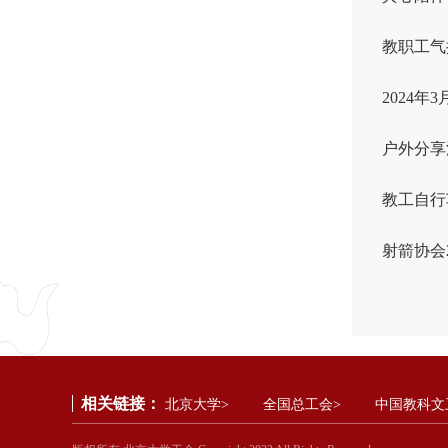
教职工气
2024
户外分享
教工自行
射箭协会2
相关链接：
北京大学>
全国总工会>
中国教科文