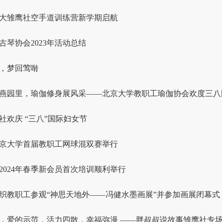
大雏鹰社空手道训练营新学期启航
古琴协会2023年活动总结
，梦回莺啭
燕园里，瑜伽修身展风采——北京大学教职工瑜伽协会欢度三八国.
社欢庆 “三八”国际妇女节
年北京大学首届教职工网球混双赛举行
2024年春季新会员首次培训顺利举行
织教职工参观“神思天地外——冯健水墨画展”并参加画展闭幕式
，爱的示范，活力四散，幸福弥漫 ——胖叔叔说故事雏鹰社专场线