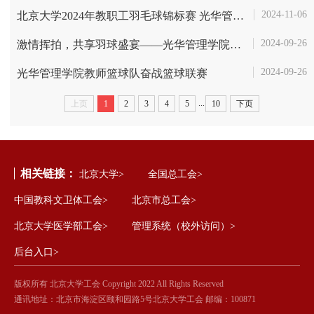
2024-11-06
北京大学2024年教职工羽毛球锦标赛 光华管理学院教职工激情勇获16强
2024-09-26
激情挥拍，共享羽球盛宴——光华管理学院2024“光华杯”羽毛球赛圆满举...
2024-09-26
光华管理学院教师篮球队奋战篮球联赛
...
上页
1
2
3
4
5
10
下页
相关链接：
北京大学>
全国总工会>
中国教科文卫体工会>
北京市总工会>
北京大学医学部工会>
管理系统（校外访问）>
后台入口>
版权所有 北京大学工会 Copyright 2022 All Rights Reserved
通讯地址：北京市海淀区颐和园路5号北京大学工会 邮编：100871