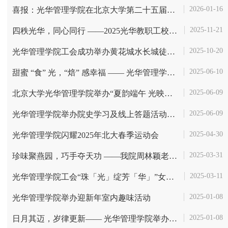
2026-01-16
喜报：光华管理学院在北京大学第二十五届青年教师教学基本功比赛中喜获佳绩
2025-11-21
四秩光华，同心同行 ——2025光华教职工校园Mini马拉松华彩收官
2025-10-20
光华管理学院工会成功举办黄花城水长城徒步活动
2025-06-10
甜蜜 “食” 光，“焙” 感幸福 —— 光华管理学院儿童节亲子烘焙活动暖...
2025-06-09
北京大学光华管理学院举办“夏韵端午 光映芳华”手工活动
2025-06-09
光华管理学院举办院史学习及线上答题活动，喜迎40周年院庆
2025-04-30
光华管理学院闪耀2025年北大春季运动会
2025-03-31
珍味聚燕园，巧手夺天功 ——我院周林颖老师荣获校园厨艺大赛“艺术菜”...
2025-03-11
光华管理学院工会“珠「光」绽芳「华」”女神节活动圆满举办
2025-01-08
光华管理学院举办迎新年室内趣味活动
2025-01-08
日月其迈，岁律更新—— 光华管理学院举办2024年工作总结暨联欢会