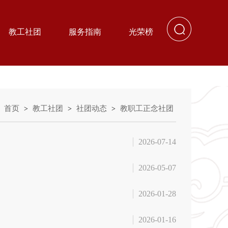
教工社团
服务指南
光荣榜
首页
教工社团
社团动态
教职工正念社团
:
>
>
>
2026-07-14
2026-05-07
2026-01-28
2026-01-16